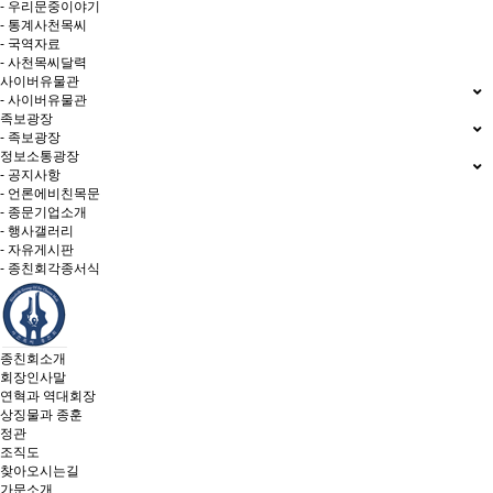
- 우리문중이야기
- 통계사천목씨
- 국역자료
- 사천목씨달력
사이버유물관
- 사이버유물관
족보광장
- 족보광장
정보소통광장
- 공지사항
- 언론에비친목문
- 종문기업소개
- 행사갤러리
- 자유게시판
- 종친회각종서식
종친회소개
회장인사말
연혁과 역대회장
상징물과 종훈
정관
조직도
찾아오시는길
가문소개