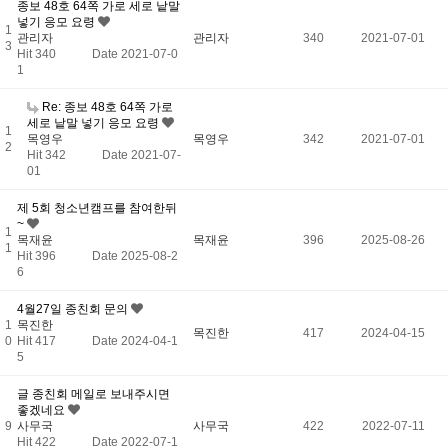
종보 48호 64쪽 가로 세로 낱말
넣기 응모 요령
1
관리자
관리자
340
2021-07-01
3
Hit 340
Date 2021-07-0
1
Re: 종보 48호 64쪽 가로
세로 낱말 넣기 응모 요령
1
목영우
목영우
342
2021-07-01
2
Hit 342
Date 2021-07-
01
제 5회 청소년캠프를 참여한뒤
~
1
목재윤
목재윤
396
2025-08-26
1
Hit 396
Date 2025-08-2
6
4월27일 종친회 문의
1
목진한
목진한
417
2024-04-15
0
Hit 417
Date 2024-04-1
5
글 종친회 메일로 보내주시면
좋겠네요
9
사무국
사무국
422
2022-07-11
Hit 422
Date 2022-07-1