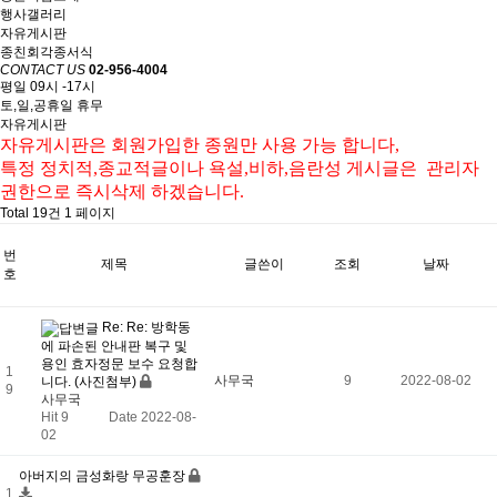
행사갤러리
자유게시판
종친회각종서식
CONTACT US
02-956-4004
평일 09시 -17시
토,일,공휴일 휴무
자유게시판
자유게시판은
회원가입한
종원만 사용 가능
합니다
,
특정 정치적,종교적글이나 욕설
,
비하
,
음란성
게시글은
관리자
권한으로 즉시삭제 하겠습니다
.
Total 19건
1 페이지
번
제목
글쓴이
조회
날짜
호
Re: Re: 방학동
에 파손된 안내판 복구 및
용인 효자정문 보수 요청합
1
사무국
9
2022-08-02
니다. (사진첨부)
9
사무국
Hit 9
Date 2022-08-
02
아버지의 금성화랑 무공훈장
1