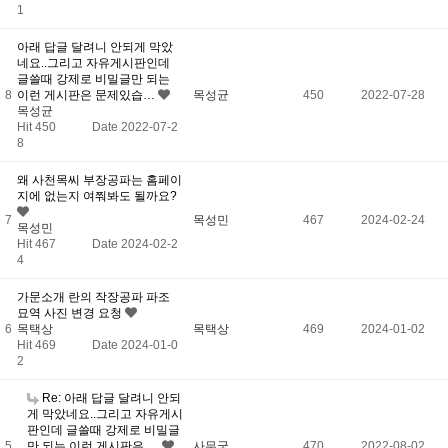
1
아래 답글 달려니 안되게 막았
네요..그리고 자유게시판인데
글쓸때 강제로 비밀글만 되는
8
이런 게시판은 문제있습…
목성균
450
2022-07-28
목성균
Hit 450
Date 2022-07-2
8
왜 사천목씨 부장공파는 홈페이
지에 없는지 여쭤봐도 될까요?
7
목성민
467
2024-02-24
목성민
Hit 467
Date 2024-02-2
4
가문소개 란의 작장공파 파조
묘역 사진 변경 요청
6
목택상
목택상
469
2024-01-02
Hit 469
Date 2024-01-0
2
Re: 아래 답글 달려니 안되
게 막았네요..그리고 자유게시
판인데 글쓸때 강제로 비밀글
5
만 되는 이런 게시판은 …
사무국
470
2022-08-02