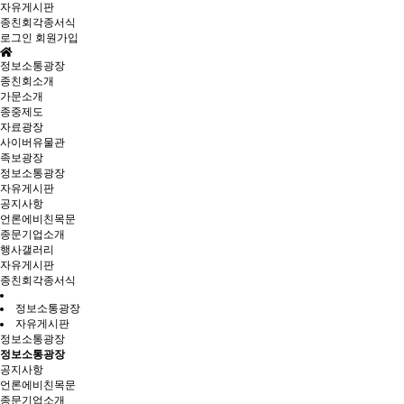
자유게시판
종친회각종서식
로그인
회원가입
정보소통광장
종친회소개
가문소개
종중제도
자료광장
사이버유물관
족보광장
정보소통광장
자유게시판
공지사항
언론에비친목문
종문기업소개
행사갤러리
자유게시판
종친회각종서식
정보소통광장
자유게시판
정보소통광장
정보소통광장
공지사항
언론에비친목문
종문기업소개