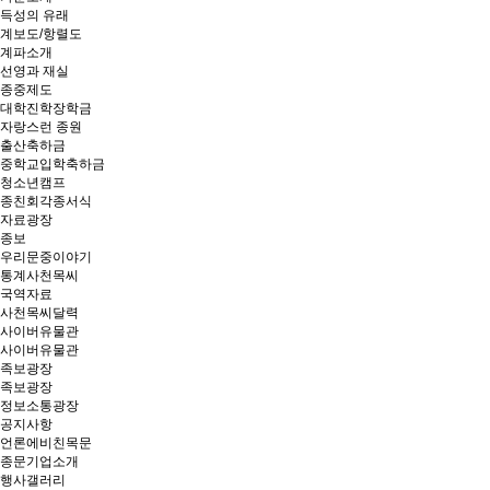
득성의 유래
계보도/항렬도
계파소개
선영과 재실
종중제도
대학진학장학금
자랑스런 종원
출산축하금
중학교입학축하금
청소년캠프
종친회각종서식
자료광장
종보
우리문중이야기
통계사천목씨
국역자료
사천목씨달력
사이버유물관
사이버유물관
족보광장
족보광장
정보소통광장
공지사항
언론에비친목문
종문기업소개
행사갤러리