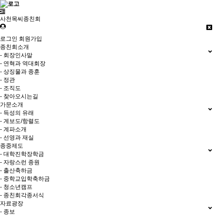
사천목씨종친회
로그인
회원가입
종친회소개
- 회장인사말
- 연혁과 역대회장
- 상징물과 종훈
- 정관
- 조직도
- 찾아오시는길
가문소개
- 득성의 유래
- 계보도/항렬도
- 계파소개
- 선영과 재실
종중제도
- 대학진학장학금
- 자랑스런 종원
- 출산축하금
- 중학교입학축하금
- 청소년캠프
- 종친회각종서식
자료광장
- 종보