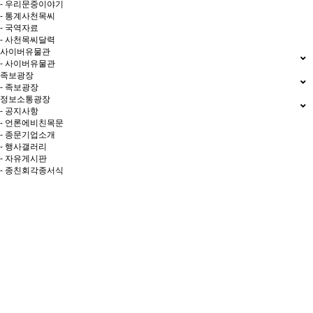
- 우리문중이야기
- 통계사천목씨
- 국역자료
- 사천목씨달력
사이버유물관
- 사이버유물관
족보광장
- 족보광장
정보소통광장
- 공지사항
- 언론에비친목문
- 종문기업소개
- 행사갤러리
- 자유게시판
- 종친회각종서식