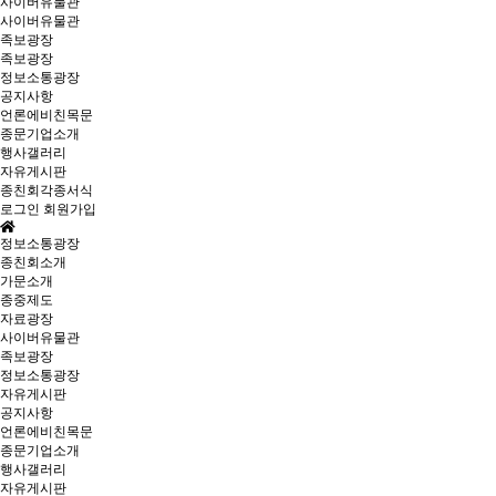
사이버유물관
사이버유물관
족보광장
족보광장
정보소통광장
공지사항
언론에비친목문
종문기업소개
행사갤러리
자유게시판
종친회각종서식
로그인
회원가입
정보소통광장
종친회소개
가문소개
종중제도
자료광장
사이버유물관
족보광장
정보소통광장
자유게시판
공지사항
언론에비친목문
종문기업소개
행사갤러리
자유게시판