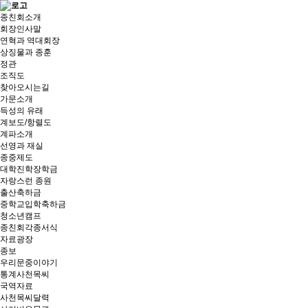
종친회소개
회장인사말
연혁과 역대회장
상징물과 종훈
정관
조직도
찾아오시는길
가문소개
득성의 유래
계보도/항렬도
계파소개
선영과 재실
종중제도
대학진학장학금
자랑스런 종원
출산축하금
중학교입학축하금
청소년캠프
종친회각종서식
자료광장
종보
우리문중이야기
통계사천목씨
국역자료
사천목씨달력