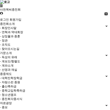
사천목씨종친회
로그인
회원가입
종친회소개
- 회장인사말
- 연혁과 역대회장
- 상징물과 종훈
- 정관
- 조직도
- 찾아오시는길
가문소개
- 득성의 유래
- 계보도/항렬도
- 계파소개
- 선영과 재실
종중제도
- 대학진학장학금
- 자랑스런 종원
- 출산축하금
- 중학교입학축하금
- 청소년캠프
- 종친회각종서식
자료광장
- 종보