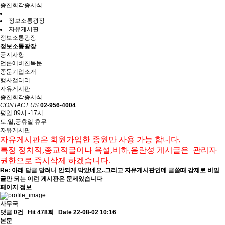
종친회각종서식
정보소통광장
자유게시판
정보소통광장
정보소통광장
공지사항
언론에비친목문
종문기업소개
행사갤러리
자유게시판
종친회각종서식
CONTACT US
02-956-4004
평일 09시 -17시
토,일,공휴일 휴무
자유게시판
자유게시판은
회원가입한
종원만 사용 가능
합니다
,
특정 정치적,종교적글이나 욕설
,
비하
,
음란성
게시글은
관리자
권한으로 즉시삭제 하겠습니다
.
Re: 아래 답글 달려니 안되게 막았네요..그리고 자유게시판인데 글쓸때 강제로 비밀
글만 되는 이런 게시판은 문제있습니다
페이지 정보
사무국
댓글 0건
Hit 478회
Date 22-08-02 10:16
본문