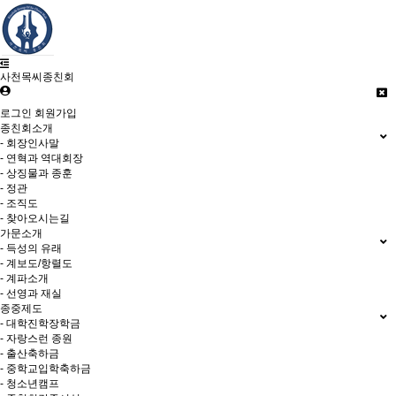
사천목씨종친회
로그인
회원가입
종친회소개
- 회장인사말
- 연혁과 역대회장
- 상징물과 종훈
- 정관
- 조직도
- 찾아오시는길
가문소개
- 득성의 유래
- 계보도/항렬도
- 계파소개
- 선영과 재실
종중제도
- 대학진학장학금
- 자랑스런 종원
- 출산축하금
- 중학교입학축하금
- 청소년캠프