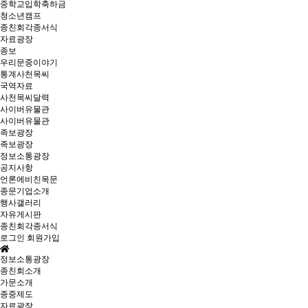
중학교입학축하금
청소년캠프
종친회각종서식
자료광장
종보
우리문중이야기
통계사천목씨
국역자료
사천목씨달력
사이버유물관
사이버유물관
족보광장
족보광장
정보소통광장
공지사항
언론에비친목문
종문기업소개
행사갤러리
자유게시판
종친회각종서식
로그인
회원가입
정보소통광장
종친회소개
가문소개
종중제도
자료광장