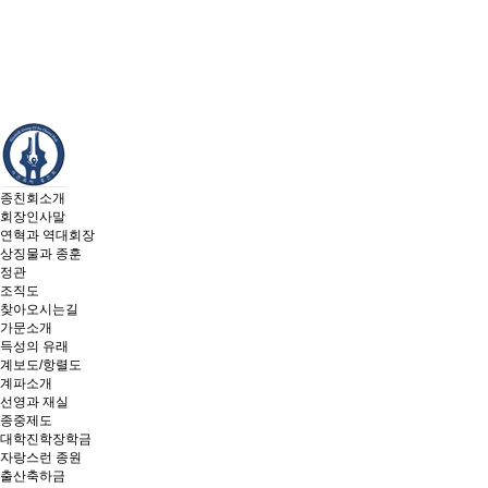
종친회소개
회장인사말
연혁과 역대회장
상징물과 종훈
정관
조직도
찾아오시는길
가문소개
득성의 유래
계보도/항렬도
계파소개
선영과 재실
종중제도
대학진학장학금
자랑스런 종원
출산축하금