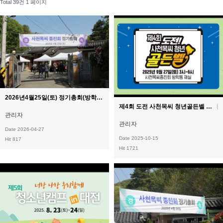
Total 39건
1 페이지
2026년4월25일(토) 정기총회(방학동재실)
제4회 도전 사천목씨 청년골든벨
+
관리자
관리자
Date 2026-04-27
Date 2025-10-15
Hit 817
Hit 1721