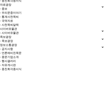
- 종친회각종서식
자료광장
- 종보
- 우리문중이야기
- 통계사천목씨
- 국역자료
- 사천목씨달력
사이버유물관
- 사이버유물관
족보광장
- 족보광장
정보소통광장
- 공지사항
- 언론에비친목문
- 종문기업소개
- 행사갤러리
- 자유게시판
- 종친회각종서식