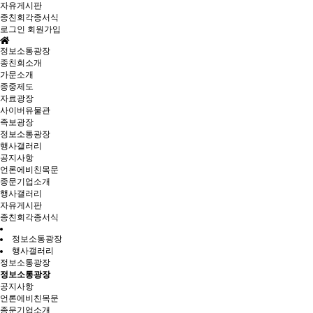
자유게시판
종친회각종서식
로그인
회원가입
정보소통광장
종친회소개
가문소개
종중제도
자료광장
사이버유물관
족보광장
정보소통광장
행사갤러리
공지사항
언론에비친목문
종문기업소개
행사갤러리
자유게시판
종친회각종서식
정보소통광장
행사갤러리
정보소통광장
정보소통광장
공지사항
언론에비친목문
종문기업소개