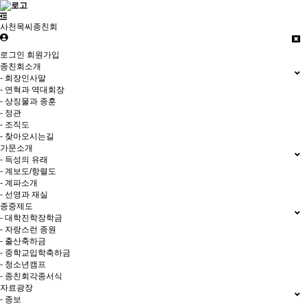
사천목씨종친회
로그인
회원가입
종친회소개
- 회장인사말
- 연혁과 역대회장
- 상징물과 종훈
- 정관
- 조직도
- 찾아오시는길
가문소개
- 득성의 유래
- 계보도/항렬도
- 계파소개
- 선영과 재실
종중제도
- 대학진학장학금
- 자랑스런 종원
- 출산축하금
- 중학교입학축하금
- 청소년캠프
- 종친회각종서식
자료광장
- 종보