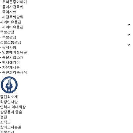
- 우리문중이야기
- 통계사천목씨
- 국역자료
- 사천목씨달력
사이버유물관
- 사이버유물관
족보광장
- 족보광장
정보소통광장
- 공지사항
- 언론에비친목문
- 종문기업소개
- 행사갤러리
- 자유게시판
- 종친회각종서식
종친회소개
회장인사말
연혁과 역대회장
상징물과 종훈
정관
조직도
찾아오시는길
가문소개