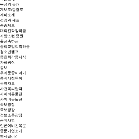
득성의 유래
계보도/항렬도
계파소개
선영과 재실
종중제도
대학진학장학금
자랑스런 종원
출산축하금
중학교입학축하금
청소년캠프
종친회각종서식
자료광장
종보
우리문중이야기
통계사천목씨
국역자료
사천목씨달력
사이버유물관
사이버유물관
족보광장
족보광장
정보소통광장
공지사항
언론에비친목문
종문기업소개
행사갤러리