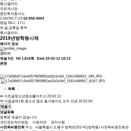
행사갤러리
자유게시판
종친회각종서식
CONTACT US
02-956-4004
평일 09시 -17시
토,일,공휴일 휴무
행사갤러리
2019년방학동시제
페이지 정보
관리자
댓글 0건
Hit 1,816회
Date 20-02-12 18:13
본문
목록
이전글
청소년캠프를마치고
20.02.12
다음글
제1회 청소년 캠프 즐거웠어요 모두 안녕
20.02.04
댓글
0
댓글목록
등록된 댓글이 없습니다.
개인정보처리방침
이용약관
공지사항
사천목씨종친회
주소 : 서울특별시 도봉구 방학로252-41(방학동) 사천목씨종친회관