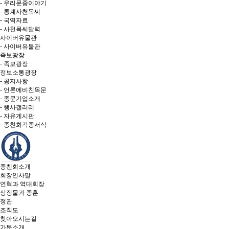
- 우리문중이야기
- 통계사천목씨
- 국역자료
- 사천목씨달력
사이버유물관
- 사이버유물관
족보광장
- 족보광장
정보소통광장
- 공지사항
- 언론에비친목문
- 종문기업소개
- 행사갤러리
- 자유게시판
- 종친회각종서식
종친회소개
회장인사말
연혁과 역대회장
상징물과 종훈
정관
조직도
찾아오시는길
가문소개