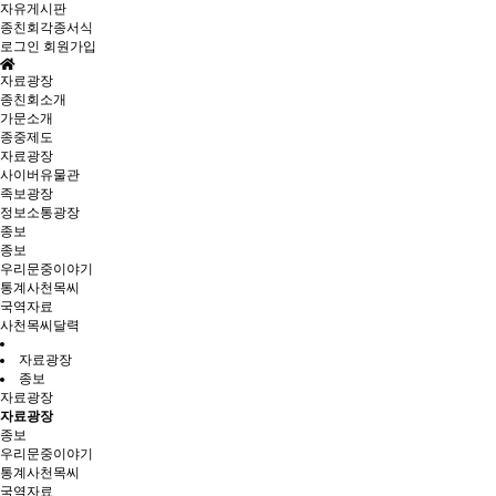
자유게시판
종친회각종서식
로그인
회원가입
자료광장
종친회소개
가문소개
종중제도
자료광장
사이버유물관
족보광장
정보소통광장
종보
종보
우리문중이야기
통계사천목씨
국역자료
사천목씨달력
자료광장
종보
자료광장
자료광장
종보
우리문중이야기
통계사천목씨
국역자료