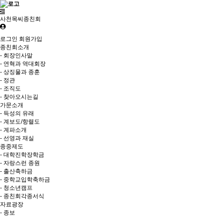
사천목씨종친회
로그인
회원가입
종친회소개
- 회장인사말
- 연혁과 역대회장
- 상징물과 종훈
- 정관
- 조직도
- 찾아오시는길
가문소개
- 득성의 유래
- 계보도/항렬도
- 계파소개
- 선영과 재실
종중제도
- 대학진학장학금
- 자랑스런 종원
- 출산축하금
- 중학교입학축하금
- 청소년캠프
- 종친회각종서식
자료광장
- 종보