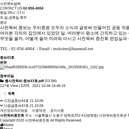
사천목씨달력
CONTACT US
02-956-4004
평일 09시 -17시
토,일,공휴일 휴무
종보
사천목씨 종보는 우리종원 모두의 소식과 글로써 만들어진 공동 작
여러분 각자의 집안에서 있었던 일, 여러분이 평소에 간직하고 있는
무엇을 쓸까, 어떻게 쓸까 어려워 마시고 사천목씨 종친회 편집실과 
TEL : 02-956-4004 / Email : moksine@hanmail.net
종보43호
본문
첨부파일
웹사천목씨-종보43호.pdf
(53.3M)
127회 View | DATE : 2021-10-06 16:46:19
목록
이전글
종보44호
21.10.06
다음글
종보42호
21.10.06
개인정보처리방침
이용약관
공지사항
사천목씨종친회
주소 : 서울특별시 도봉구 방학로252-41(방학동) 사천목씨종친회관
Copyright 2020 사천목씨종친회 All Rights Reserved
.
Home