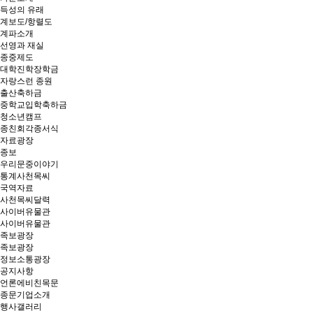
득성의 유래
계보도/항렬도
계파소개
선영과 재실
종중제도
대학진학장학금
자랑스런 종원
출산축하금
중학교입학축하금
청소년캠프
종친회각종서식
자료광장
종보
우리문중이야기
통계사천목씨
국역자료
사천목씨달력
사이버유물관
사이버유물관
족보광장
족보광장
정보소통광장
공지사항
언론에비친목문
종문기업소개
행사갤러리