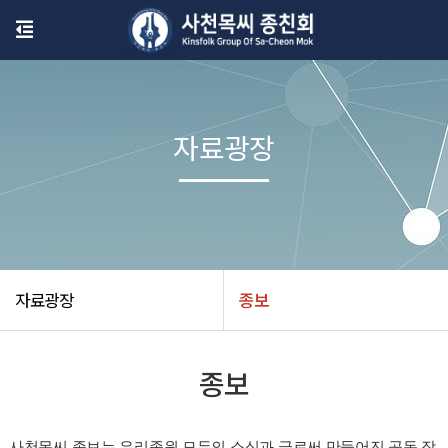
자료광장
자료광장
종보
종보
사천목씨 종보는 우리종원 모두의 소식과 글로써 만들어진 공동 작