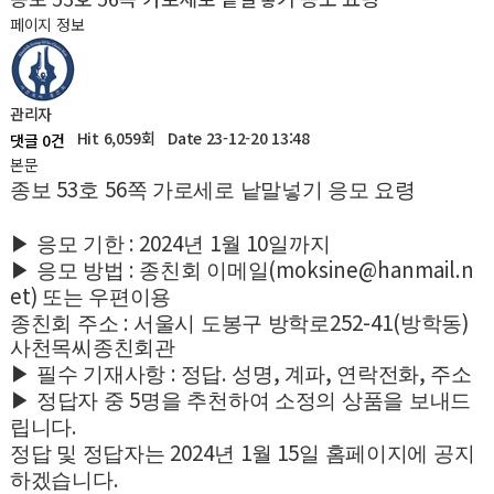
페이지 정보
관리자
Hit 6,059회
Date 23-12-20 13:48
댓글 0건
본문
53
56
종보
호
쪽 가로세로 낱말넣기 응모 요령
: 2024
1
10
▶
응모 기한
년
월
일까지
:
(moksine@hanmail.n
▶
응모 방법
종친회 이메일
et)
또는 우편이용
:
252-41(
)
종친회 주소
서울시 도봉구 방학로
방학동
사천목씨종친회관
:
.
,
,
,
▶
필수 기재사항
정답
성명
계파
연락전화
주소
5
▶
정답자 중
명을 추천하여 소정의 상품을 보내드
.
립니다
2024
1
15
정답 및 정답자는
년
월
일 홈페이지에 공지
.
하겠습니다