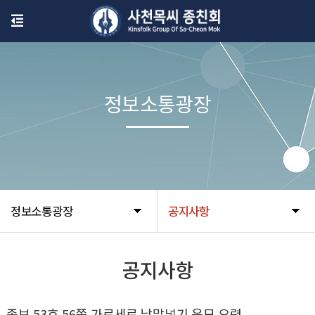
정보소통광장
정보소통광장
공지사항
공지사항
종보 53호 56쪽 가로세로 낱말넣기 응모 요령