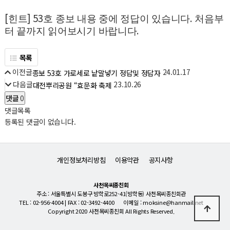
[
] 53
.
힌트
호 종보 내용 중에 정답이 있습니다
처음부
.
터 끝까지 읽어보시기 바랍니다
목록
이전글
24.01.17
종보 53호 가로세로 낱말넣기 정답및 정답자
다음글
23.10.26
대전뿌리공원 “효문화 축제
댓글
0
댓글목록
등록된 댓글이 없습니다.
개인정보처리방침
이용약관
공지사항
사천목씨종친회
주소 : 서울특별시 도봉구 방학로252-41(방학동) 사천목씨종친회관
TEL : 02-956-4004 | FAX : 02-3492-4400
이메일 : moksine@hanmail.net
Copyright 2020 사천목씨종친회 All Rights Reserved
.