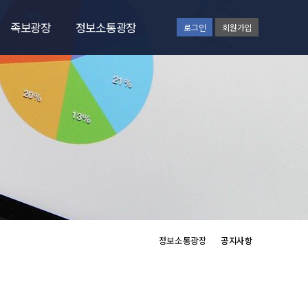
족보광장
정보소통광장
로그인
회원가입
족보광장
공지사항
언론에비친목문
종문기업소개
행사갤러리
자유게시판
종친회각종서식
정보소통광장
공지사항