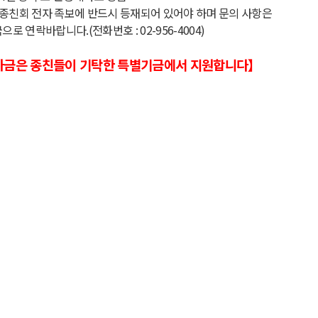
 종친회 전자 족보에 반드시 등재되어 있어야 하며 문의 사항은
로 연락바랍니다
.(
전화번호
: 02-956-4004)
하금은 종친들이 기탁한 특별기금에서 지원합니다
】
하금 신청서 아래에 다운받기!
 축하금 신청서 양식20250225.hwp
(31.5K)
 | DATE : 2025-02-25 15:49:48