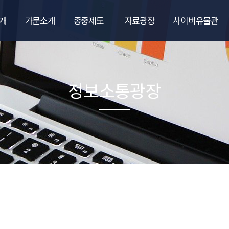
개
가문소개
종중제도
자료광장
사이버유물관
말
득성의 유래
대학진학장학금
종보
사이버유물관
회장
계보도/항렬도
자랑스런 종원
우리문중이야기
정보소통광장
종훈
계파소개
출산축하금
통계사천목씨
선영과 재실
중학교입학축하금
국역자료
청소년캠프
사천목씨달력
는길
종친회각종서식