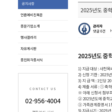
공지사항
2025년도 중
언론에비친목문
종문기업소개
관리자
H
댓글 0건
행사갤러리
자유게시판
2025년도 중
종친회각종서식
1)
지급 대상
:
사천목씨
2)
신청 기한
: 2025
3)
지 급 액
: 1
인당
20
4)
제출 서류
:
①
축하
CONTACT US
※ 아래 신청서 첨부
②
2025
년도에 중학교
02-956-4004
③
가족관계증명서
1
5)
지급시기
: 2025년
평일 09시 -17시