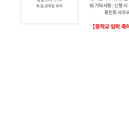
6)
기타사항
:
신청 시
토,일,공휴일 휴무
종친회 사무국으
【
중학교 입학 축
중학교 입학 축
중학교 입학
218회 다운로드