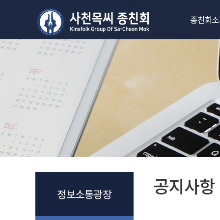
종친회소
회장인사
연혁과 역대
상징물과 
정관
조직도
찾아오시
공지사항
정보소통광장